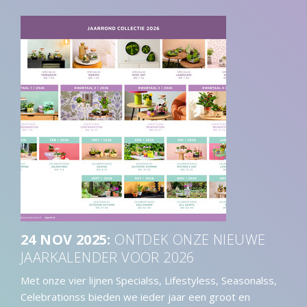
24 NOV 2025
:
ONTDEK ONZE NIEUWE
JAARKALENDER VOOR 2026
Met onze vier lijnen Specialss, Lifestyless, Seasonalss,
Celebrationss bieden we ieder jaar een groot en