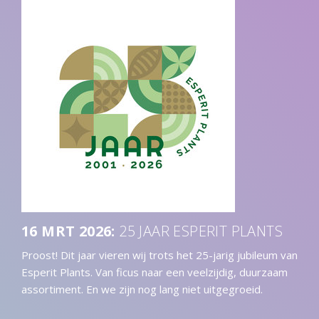
16 MRT 2026
:
25 JAAR ESPERIT PLANTS
Proost! Dit jaar vieren wij trots het 25-jarig jubileum van
Esperit Plants. Van ficus naar een veelzijdig, duurzaam
assortiment. En we zijn nog lang niet uitgegroeid.